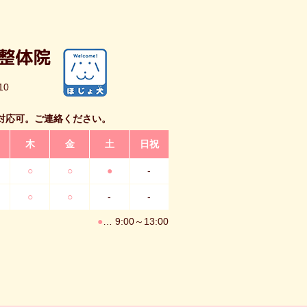
10
対応可。ご連絡ください。
木
金
土
日祝
○
○
●
-
○
○
-
-
●
… 9:00～13:00