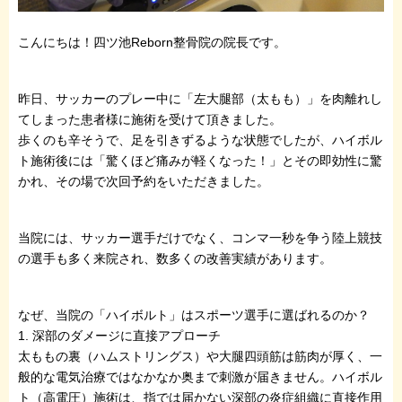
こんにちは！四ツ池Reborn整骨院の院長です。
昨日、サッカーのプレー中に「左大腿部（太もも）」を肉離れし
てしまった患者様に施術を受けて頂きました。
歩くのも辛そうで、足を引きずるような状態でしたが、ハイボル
ト施術後には「驚くほど痛みが軽くなった！」とその即効性に驚
かれ、その場で次回予約をいただきました。
当院には、サッカー選手だけでなく、コンマ一秒を争う陸上競技
の選手も多く来院され、数多くの改善実績があります。
なぜ、当院の「ハイボルト」はスポーツ選手に選ばれるのか？
1. 深部のダメージに直接アプローチ
太ももの裏（ハムストリングス）や大腿四頭筋は筋肉が厚く、一
般的な電気治療ではなかなか奥まで刺激が届きません。ハイボル
ト（高電圧）施術は、指では届かない深部の炎症組織に直接作用