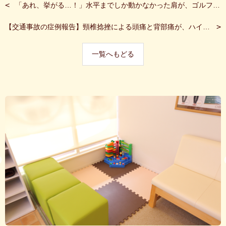
「あれ、挙がる…！」水平までしか動かなかった肩が、ゴルフを諦めなくて良くなった理由。浜松市中央区 四ッ池Reborn整骨院・整体院
【交通事故の症例報告】頸椎捻挫による頭痛と背部痛が、ハイボルト施術で劇的に改善！ 浜松市中央区 四ッ池Reborn整骨院・整体院
一覧へもどる