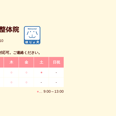
10
対応可。ご連絡ください。
木
金
土
日祝
○
○
●
-
○
○
-
-
●
… 9:00～13:00