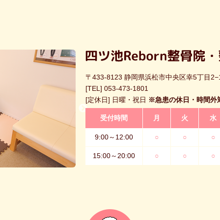
〒433-8123 静岡県浜松市中央区幸5丁目2−
[TEL]
053-473-1801
[定休日] 日曜・祝日
※急患の休日・時間外
受付時間
月
火
水
9:00～12:00
○
○
○
15:00～20:00
○
○
○