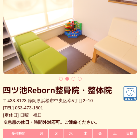
〒433-8123 静岡県浜松市中央区幸5丁目2−10
[TEL]
053-473-1801
[定休日] 日曜・祝日
※急患の休日・時間外対応可。ご連絡ください。
受付時間
月
火
水
木
金
土
日祝