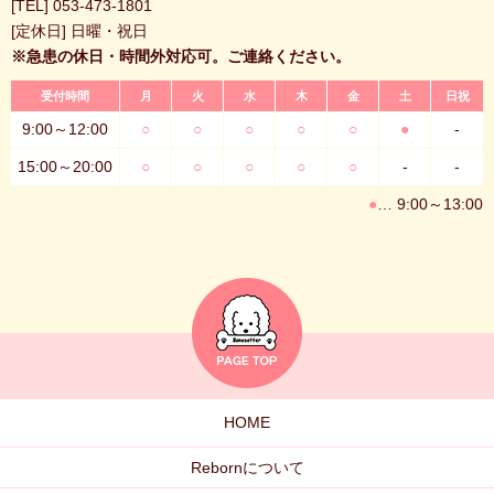
[TEL]
053-473-1801
[定休日] 日曜・祝日
※急患の休日・時間外対応可。ご連絡ください。
受付時間
月
火
水
木
金
土
日祝
9:00～12:00
○
○
○
○
○
●
-
15:00～20:00
○
○
○
○
○
-
-
●
… 9:00～13:00
HOME
Rebornについて