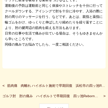
ケットに衝撃を吸収する素材をつけるなどです。
運動後の予防は運動前と同じく体操やストレッチを十分に行って
クールダウンする、アイシングで肘を十分に冷やす、入浴の際に
肘の周りのマッサージを行う、などです。あとは、親指と薬指に
輪ゴムをかけ、ゆっくりと伸ばしたり縮めたりを繰り返すことに
より、肘の腱周辺の筋肉を鍛える方法もあります。
日常の仕事や生活で痛みが出ている場合は、そうもゆきませんか
ら辛いところです。
同様の痛みでお悩みでしたら、一度ご相談ください。
筋肉痛 肉離れ ハイボルト施術で早期回復 浜松市の四ッ池Reborn整骨院・整体院 四ッ池リボーン
ゴルフ肘 肘の痛み ハイボルトで早期回復 四ッ池Reborn整骨院・整体院 四ッ池リボーン