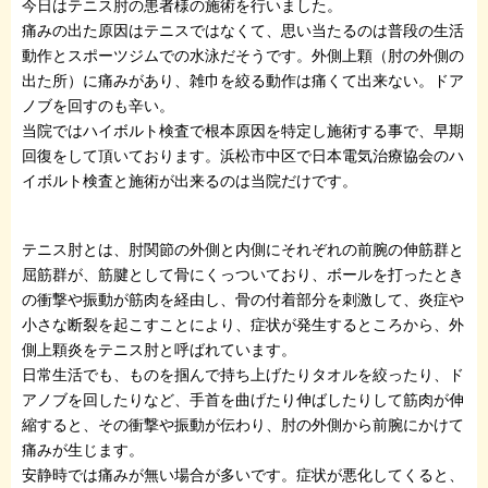
今日はテニス肘の患者様の施術を行いました。
痛みの出た原因はテニスではなくて、思い当たるのは普段の生活
動作とスポーツジムでの水泳だそうです。外側上顆（肘の外側の
出た所）に痛みがあり、雑巾を絞る動作は痛くて出来ない。ドア
ノブを回すのも辛い。
当院ではハイボルト検査で根本原因を特定し施術する事で、早期
回復をして頂いております。浜松市中区で日本電気治療協会のハ
イボルト検査と施術が出来るのは当院だけです。
テニス肘とは、肘関節の外側と内側にそれぞれの前腕の伸筋群と
屈筋群が、筋腱として骨にくっついており、ボールを打ったとき
の衝撃や振動が筋肉を経由し、骨の付着部分を刺激して、炎症や
小さな断裂を起こすことにより、症状が発生するところから、外
側上顆炎をテニス肘と呼ばれています。
日常生活でも、ものを掴んで持ち上げたりタオルを絞ったり、ド
アノブを回したりなど、手首を曲げたり伸ばしたりして筋肉が伸
縮すると、その衝撃や振動が伝わり、肘の外側から前腕にかけて
痛みが生じます。
安静時では痛みが無い場合が多いです。症状が悪化してくると、