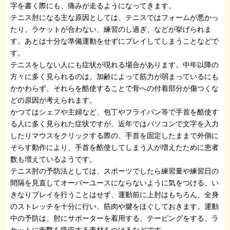
字を書く際にも、痛みが走るようになってきます。
テニス肘になる主な原因としては、テニスではフォームが悪かっ
たり、ラケットが合わない、練習のし過ぎ、などが挙げられま
す。あとは十分な準備運動をせずにプレイしてしまうことなどで
す。
テニスをしない人にも症状が現れる場合があります。中年以降の
方々に多く見られるのは、加齢によって筋力が弱まっているにも
かかわらず、それらを酷使することで骨への付着部分が傷つくな
どの原因が考えられます。
かつてはシェフや主婦など、包丁やフライパン等で手首を酷使す
る人に多く見られた症状ですが、近年ではパソコンで文字を入力
したりマウスをクリックする際の、手首を固定したままで外側に
そらす動作により、手首を酷使してしまう人が増えたために患者
数も増えているようです。
テニス肘の予防法としては、スポーツでしたら練習量や練習日の
間隔を見直してオーバーユースにならないように気をつける、い
きなりプレイを行うことはせず、運動前に上肘はもちろん、全身
のストレッチを十分に行い、筋肉や腱をほぐしておきます。運動
中の予防は、肘にサポーターを着用する、テーピングをする、ラ