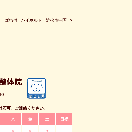
ばね指 ハイボルト 浜松市中区
10
対応可。ご連絡ください。
木
金
土
日祝
○
○
●
-