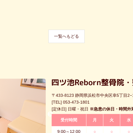
一覧へもどる
〒433-8123 静岡県浜松市中央区幸5丁目2−
[TEL]
053-473-1801
[定休日] 日曜・祝日
※急患の休日・時間外
受付時間
月
火
水
9:00～12:00
○
○
○